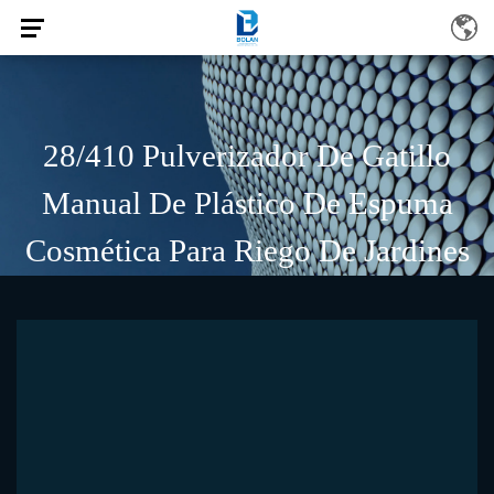
28/410 Pulverizador De Gatillo
Manual De Plástico De Espuma
Cosmética Para Riego De Jardines
/
/
/
INICIO
Producto
Pulverizador de gatillo
28/410 Pulverizador de gatillo
manual de plástico de espuma cosmética para riego de jardines