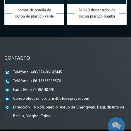
bomba de botella de
24/410 dispensador de
loción de plástico verde
locion plastico bomba
28/410
salida 2ml
CONTACTO
Teléfono: +86-574-86142445
Teléfono: +86-15355115576
Fax: +86-0574-86140720
Correo electrónico:
lynn@lotus-sprayer.com
Dirección：No.68, pueblo nuevo de Chengwan, Daqi, distrito de
Beilun, Ningbo, China