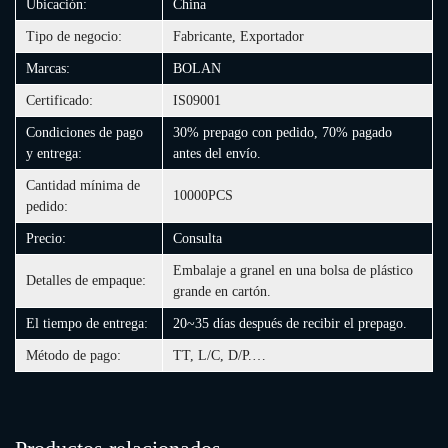
Ubicación:
China
Tipo de negocio:
Fabricante, Exportador
Marcas:
BOLAN
Certificado:
IS09001
Condiciones de pago
30% prepago con pedido, 70% pagado
y entrega:
antes del envío.
Cantidad mínima de
10000PCS
pedido:
Precio:
Consulta
Embalaje a granel en una bolsa de plástico
Detalles de empaque:
grande en cartón.
El tiempo de entrega:
20~35 días después de recibir el prepago.
Método de pago:
TT, L/C, D/P.…