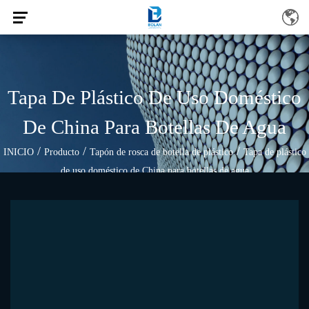
Tapa De Plástico De Uso Doméstico
De China Para Botellas De Agua
/
/
/
INICIO
Producto
Tapón de rosca de botella de plástico
Tapa de plástico
de uso doméstico de China para botellas de agua