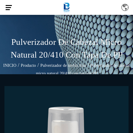
Pulverizador De Cabezal Micro
Natural 20/410 Con Tapa De PP
/
/
/
INICIO
Producto
Pulverizador de niebla fina
Pulverizador de cabezal
micro natural 20/410 con tapa de PP