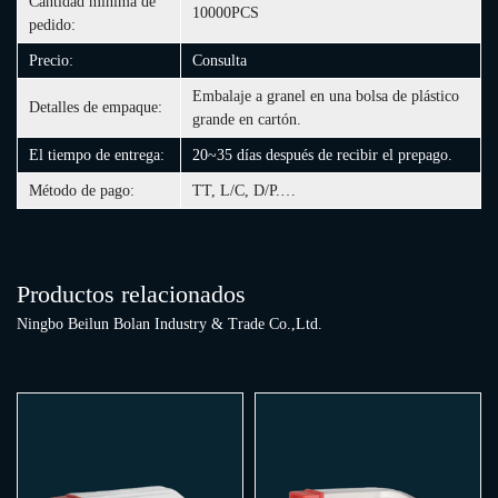
Cantidad mínima de
10000PCS
pedido:
Precio:
Consulta
Embalaje a granel en una bolsa de plástico
Detalles de empaque:
grande en cartón.
El tiempo de entrega:
20~35 días después de recibir el prepago.
Método de pago:
TT, L/C, D/P.…
Productos relacionados
Ningbo Beilun Bolan Industry & Trade Co.,Ltd.