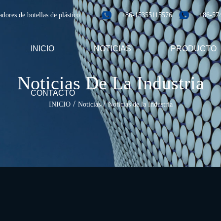
dores de botellas de plástico
+86-15355115576
+86-57
INICIO
NOTICIAS
PRODUCTO
Noticias De La Industria
CONTACTO
/
/
INICIO
Noticias
Noticias de la Industria