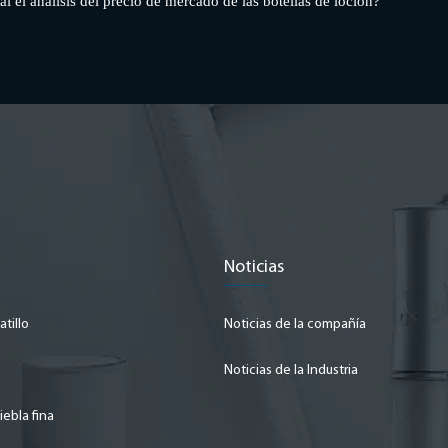
al el análisis del precio de mercado de las botellas de loción?
Noticias
tillo
Noticias de la compañía
Noticias de la Industria
iebla fina