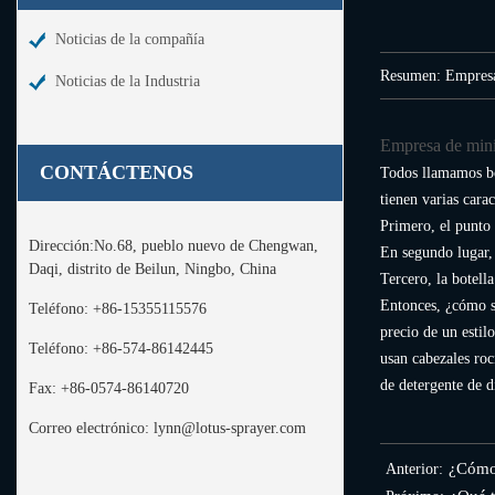
Noticias de la compañía
Resumen: Empresa 
Noticias de la Industria
Empresa de mini 
CONTÁCTENOS
Todos llamamos bot
tienen varias carac
Primero, el punto 
Dirección:
No.68, pueblo nuevo de Chengwan,
En segundo lugar, 
Daqi, distrito de Beilun, Ningbo, China
Tercero, la botell
Entonces, ¿cómo se
Teléfono:
+86-15355115576
precio de un estil
Teléfono:
+86-574-86142445
usan cabezales roc
de detergente de d
Fax:
+86-0574-86140720
Correo electrónico:
lynn@lotus-sprayer.com
¿Cómo 
Anterior: