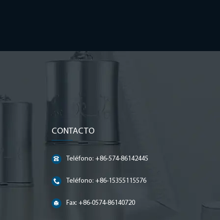
CONTACTO
Teléfono: +86-574-86142445
Teléfono: +86-15355115576
Fax: +86-0574-86140720