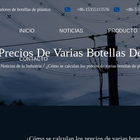
dores de botellas de plástico
+86-15355115576
+86-57
INICIO
NOTICIAS
PRODUCTO
recios De Varias Botellas De
CONTACTO
/
/
Noticias de la Industria
¿Cómo se calculan los precios de varias botellas de p
¿Cómo se calculan los precios de varias bote