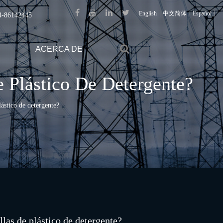
|
|
|
English
中文简体
Español
4-86142445
ACERCA DE
 Plástico De Detergente?
lástico de detergente?
llas de plástico de detergente?