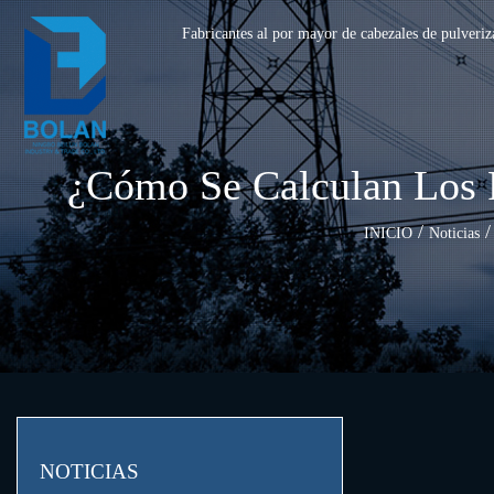
Fabricantes al por mayor de cabezales de pulveriza
¿Cómo Se Calculan Los P
/
INICIO
Noticias
NOTICIAS